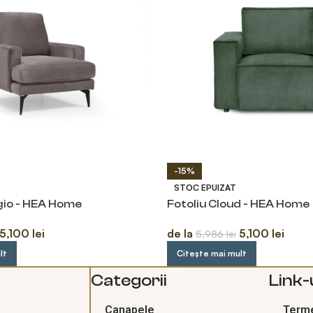
-15%
STOC EPUIZAT
agio - HEA Home
Fotoliu Cloud - HEA Home
5,100
lei
de la
5,100
lei
5,986
lei
lt
Citește mai mult
Categorii
Link-u
Canapele
Terme