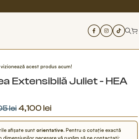
i vizionează acest produs acum!
 Extensibilă Juliet - HEA
4,100
lei
05
lei
rile afișate sunt
orientative
. Pentru o cotație exactă
 dimensiunilor necesare vă rugăm să ne contactați: