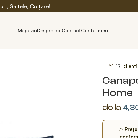
ri, Saltele, Colțare!
Magazin
Despre noi
Contact
Contul meu
Juliet - HEA Home
17
clienț
Canapea
Home
de la
4,3
⚠️ Prețu
conform