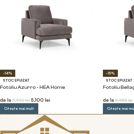
-14%
-15%
STOC EPUIZAT
STOC EPUIZAT
Fotoliu Azurro - HEA Home
Fotoliu Bell
de la
5,100
lei
de la
5,932
lei
5,983
lei
Citește mai mult
Citește mai mu