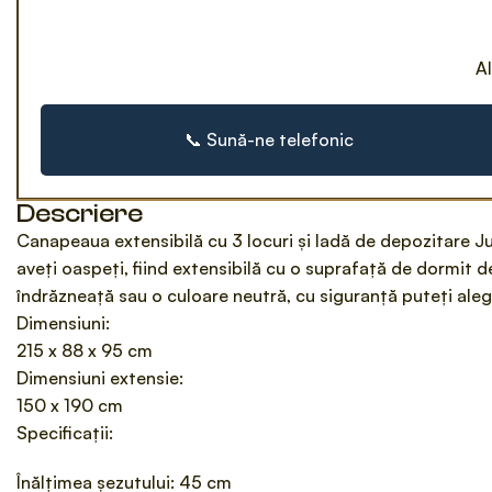
Al
📞 Sună-ne telefonic
Descriere
Canapeaua extensibilă cu 3 locuri și ladă de depozitare Ju
aveți oaspeți, fiind extensibilă cu o suprafață de dormit d
îndrăzneață sau o culoare neutră, cu siguranță puteți alege
Dimensiuni:
215 x 88 x 95 cm
Dimensiuni extensie:
150 x 190 cm
Specificații:
Înălțimea șezutului: 45 cm