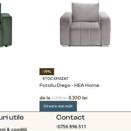
-19%
STOC EPUIZAT
Fotoliu Diego - HEA Home
de la
5,100
lei
6,318
lei
Citește mai mult
ri utile
Contact
0756 896 511
ni & condiții