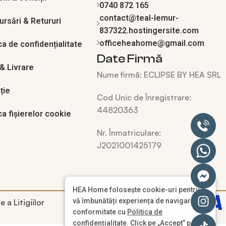
0740 872 165
contact@teal-lemur-
rsări & Retururi
837322.hostingersite.com
officeheahome@gmail.com
ca de confidențialitate
Date Firmă
 & Livrare
Nume firmă:
ECLIPSE BY HEA SRL
ție
Cod Unic de Înregistrare:
44820363
ca fișierelor cookie
Nr. Înmatriculare:
J2021001425179
HEA Home folosește cookie-uri pentru a
vă îmbunătăți experiența de navigare în
conformitate cu
Politica de
confidențialitate
. Click pe „Accept” pentru