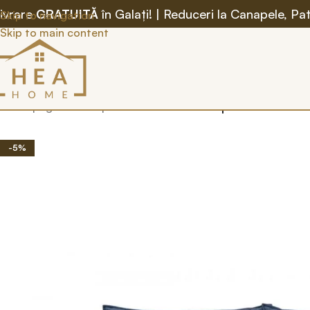
ivrare
GRATUITĂ
în Galați! | Reduceri la Canapele, Patu
Skip to navigation
Skip to main content
Prima pagină
/
Canapele
/
Extensibile
/
Canapea Extensibilă 
-5%