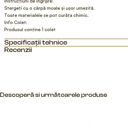
Instrucțiuni de îngrijire:
Stergeți cu o cârpă moale și ușor umezită.
Toate materialele se pot curăța chimic.
Info Colet:
Produsul conține 1 colet
Specificații tehnice
Recenzii
Descoperă si următoarele produse