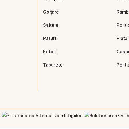
Colțare
Rambu
Saltele
Politi
Paturi
Plată
Fotolii
Garan
Taburete
Politi