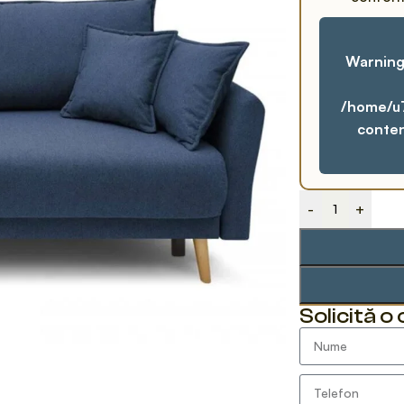
Warnin
/home/u
conte
-
+
Solicită o