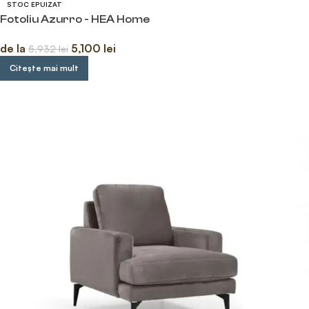
STOC EPUIZAT
Fotoliu Azurro - HEA Home
de la
5,100
lei
5,932
lei
Citește mai mult