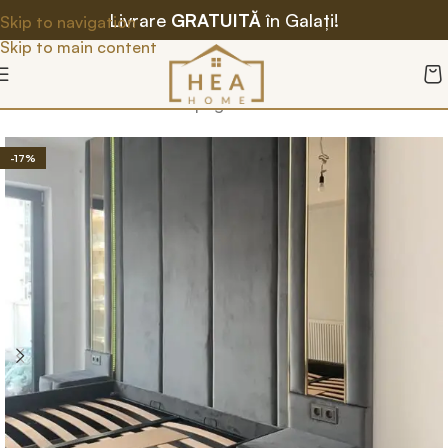
Livrare
GRATUITĂ
în Galați!
Skip to navigation
Skip to main content
Prima pagină
/
Paturi
-17%