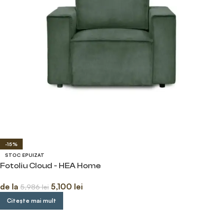
-15%
STOC EPUIZAT
Fotoliu Cloud - HEA Home
de la
5,100
lei
5,986
lei
Citește mai mult