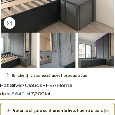
Faceți click pentru a mări
18
clienți vizionează acest produs acum!
Pat Silver Clouds - HEA Home
de la
7,200
lei
8,640
lei
⚠️ Prețurile afișate sunt
orientative
. Pentru o cotație