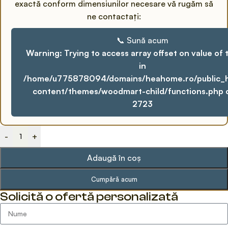
exactă conform dimensiunilor necesare vă rugăm să
ne contactați:
📞 Sună acum
Warning
: Trying to access array offset on value of 
in
/home/u775878094/domains/heahome.ro/public_
content/themes/woodmart-child/functions.php
o
2723
-
+
Adaugă în coș
Cumpără acum
Solicită o ofertă personalizată