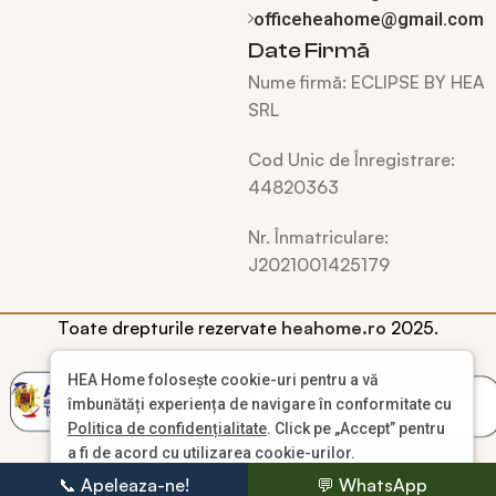
officeheahome@gmail.com
Date Firmă
Nume firmă:
ECLIPSE BY HEA
SRL
Cod Unic de Înregistrare:
44820363
Nr. Înmatriculare:
J2021001425179
Toate drepturile rezervate
heahome.ro
2025.
HEA Home folosește cookie-uri pentru a vă
îmbunătăți experiența de navigare în conformitate cu
Politica de confidențialitate
. Click pe „Accept” pentru
a fi de acord cu utilizarea cookie-urilor.
📞 Apeleaza-ne!
💬 WhatsApp