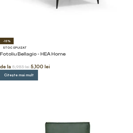
-15%
STOC EPUIZAT
Fotoliu Bellagio - HEA Home
de la
5,100
lei
5,983
lei
Citește mai mult