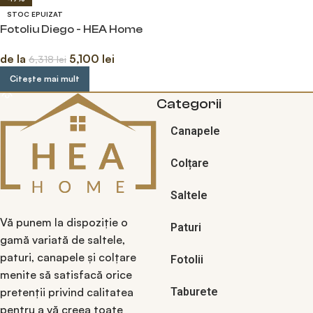
STOC EPUIZAT
Fotoliu Diego - HEA Home
de la
5,100
lei
6,318
lei
Citește mai mult
Categorii
Canapele
Colțare
Saltele
Vă punem la dispoziție o
Paturi
gamă variată de saltele,
paturi, canapele și colțare
Fotolii
menite să satisfacă orice
pretenții privind calitatea
Taburete
pentru a vă creea toate