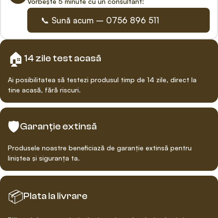
Vorbește 5 minute cu un consultant:
📞 Sună acum – 0756 896 511
🏠
14 zile test acasă
Ai posibilitatea să testezi produsul timp de 14 zile, direct la
tine acasă, fără riscuri.
🛡️
Garanție extinsă
Produsele noastre beneficiază de garanție extinsă pentru
liniștea și siguranța ta.
📦
Plata la livrare