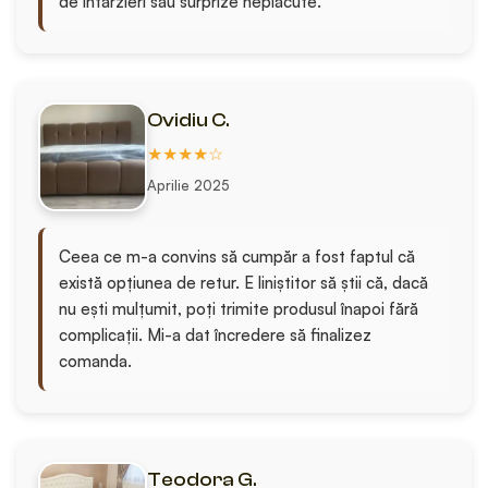
de întârzieri sau surprize neplăcute.
Ovidiu C.
★★★★☆
Aprilie 2025
Ceea ce m-a convins să cumpăr a fost faptul că
există opțiunea de retur. E liniștitor să știi că, dacă
nu ești mulțumit, poți trimite produsul înapoi fără
complicații. Mi-a dat încredere să finalizez
comanda.
Teodora G.