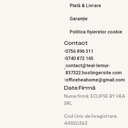
Plată & Livrare
Garanție
Politica fișierelor cookie
Contact
0756 896 511
0740 872 165
contact@teal-lemur-
837322.hostingersite.com
officeheahome@gmail.com
Date Firmă
Nume firmă:
ECLIPSE BY HEA
SRL
Cod Unic de Înregistrare:
44820363