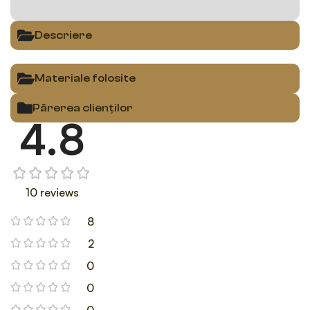
Descriere
Materiale folosite
Părerea clienților
4.8
10 reviews
8
2
0
0
0