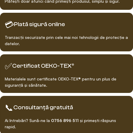
Plătești doar atunci când primești produsul, simplu și sigur.
💳
Plată sigură online
Tranzacții securizate prin cele mai noi tehnologii de protecție a
datelor.
✅
Certificat OEKO-TEX®
Materialele sunt certificate OEKO-TEX® pentru un plus de
siguranță și sănătate.
📞
Consultanță gratuită
Ai întrebări? Sună-ne la
0756 896 511
și primești răspuns
rapid.