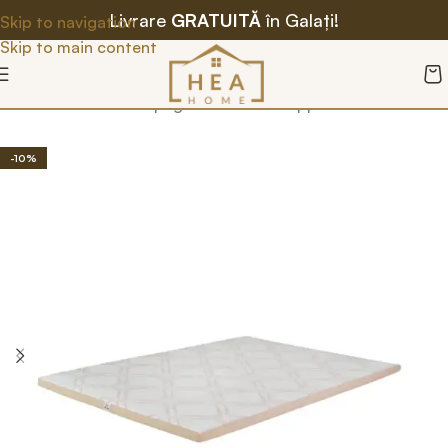
Livrare
GRATUITĂ
în Galați!
Skip to navigation
Skip to main content
Prima pagină
/
Saltele
/
Toppere
-10%